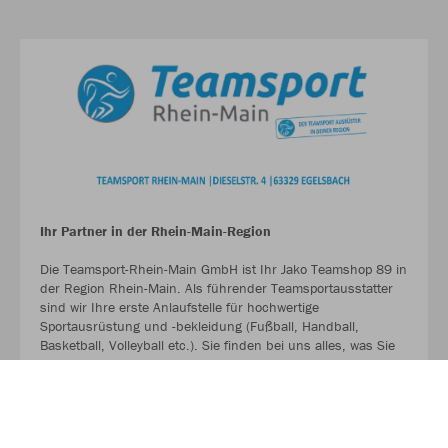
Ihr Partner in der Rhein-Main-Region
Die Teamsport-Rhein-Main GmbH ist Ihr Jako Teamshop 89 in
der Region Rhein-Main. Als führender Teamsportausstatter
sind wir Ihre erste Anlaufstelle für hochwertige
Sportausrüstung und -bekleidung (Fußball, Handball,
Basketball, Volleyball etc.). Sie finden bei uns alles, was Sie
für ein erfolgreiches Team benötigen und legen bei unserem
Angebot großen Wert auf Qualität, Funktionalität und
Langlebigkeit.