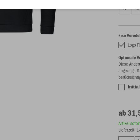
S
M
Fixe Verede
Logo F
Optionale V
Diese Änder
angezeigt. S
berücksichti
Initia
ab 31,
Artikel sofo
Lieferzeit: 