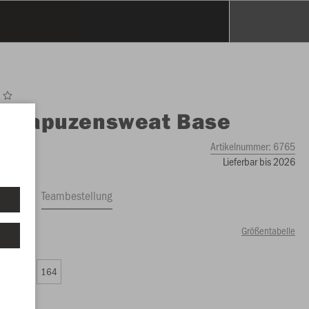
O
Kapuzensweat Base
Artikelnummer:
6765
Lieferbar bis 2026
ftrag
Teambestellung
Größentabelle
50 €)
0
152
164
00 €)