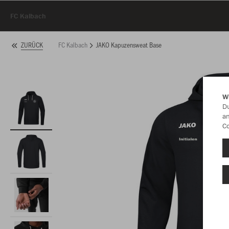
FC Kalbach
FC Kalbach
JAKO Kapuzensweat Base
ZURÜCK
W
Du
an
Co