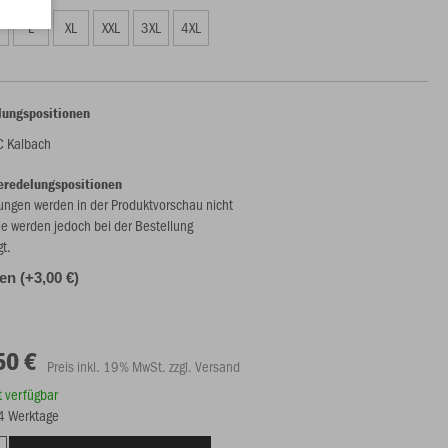
L
XL
XXL
3XL
4XL
lungspositionen
C Kalbach
eredelungspositionen
ungen werden in der Produktvorschau nicht
ie werden jedoch bei der Bestellung
gt.
len (+3,00 €)
50 €
Preis inkl. 19% MwSt. zzgl. Versand
rt verfügbar
14 Werktage