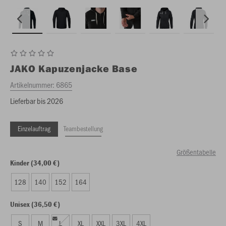
JAKO
Kapuzenjacke Base
Artikelnummer:
6865
Lieferbar bis 2026
Einzelauftrag
Teambestellung
Größentabelle
Kinder (34,00 €)
128
140
152
164
Unisex (36,50 €)
S
M
L
XL
XXL
3XL
4XL