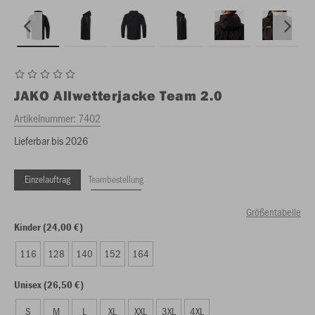
JAKO
Allwetterjacke Team 2.0
Artikelnummer:
7402
Lieferbar bis 2026
Einzelauftrag
Teambestellung
Größentabelle
Kinder (24,00 €)
116
128
140
152
164
Unisex (26,50 €)
S
M
L
XL
XXL
3XL
4XL