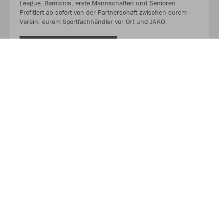
League. Bambinis, erste Mannschaften und Senioren.
Profitiert ab sofort von der Partnerschaft zwischen eurem
Verein, eurem Sportfachhändler vor Ort und JAKO.
MEHR LESEN
Über JAKO
Aus der Garage zum führenden Teamsport-Ausrüster. Die
Erfolgsgeschichte von JAKO beginnt 1989 und dauert bis
heute an. Seit der Gründung ist es das Ziel von JAKO, der