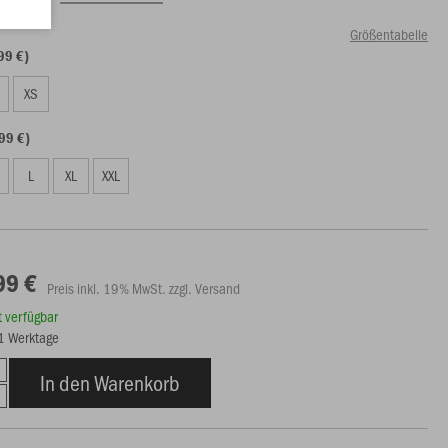
Größentabelle
99 €)
S
XS
99 €)
L
XL
XXL
99 €
Preis inkl. 19% MwSt. zzgl. Versand
rt verfügbar
21 Werktage
In den Warenkorb