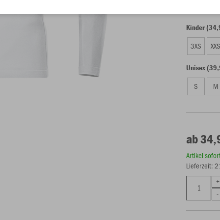
Kinder (34,
3XS
XX
Unisex (39,
S
M
ab 34,
Artikel sofo
Lieferzeit: 