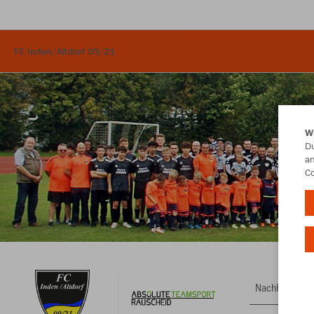
FC Inden/Altdorf 09/21
W
Du
an
Co
Nachhaltig