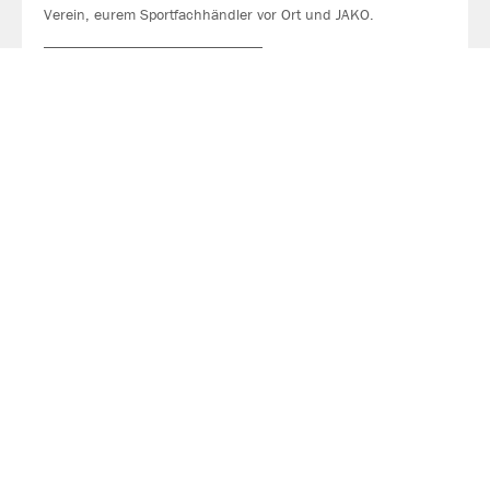
Verein, eurem Sportfachhändler vor Ort und JAKO.
MEHR LESEN
Über JAKO
Aus der Garage zum führenden Teamsport-Ausrüster. Die
Erfolgsgeschichte von JAKO beginnt 1989 und dauert bis
heute an. Seit der Gründung ist es das Ziel von JAKO, der
optimale Partner für alle Teams zu sein. In Deutschland,
weltweit und von der Kreisklasse bis in die Champions