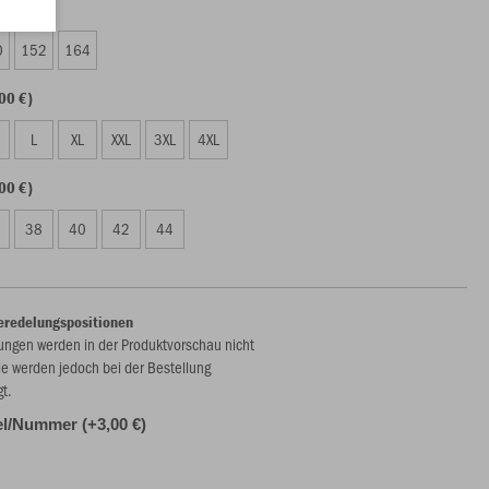
00 €)
0
152
164
00 €)
L
XL
XXL
3XL
4XL
00 €)
38
40
42
44
eredelungspositionen
ungen werden in der Produktvorschau nicht
ie werden jedoch bei der Bestellung
gt.
l/Nummer (+3,00 €)