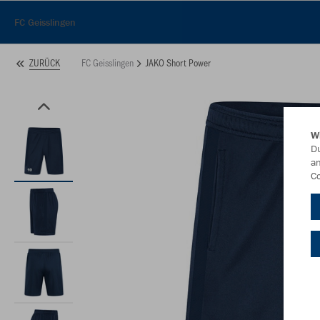
FC Geisslingen
FC Geisslingen
JAKO Short Power
ZURÜCK
W
Du
an
Co