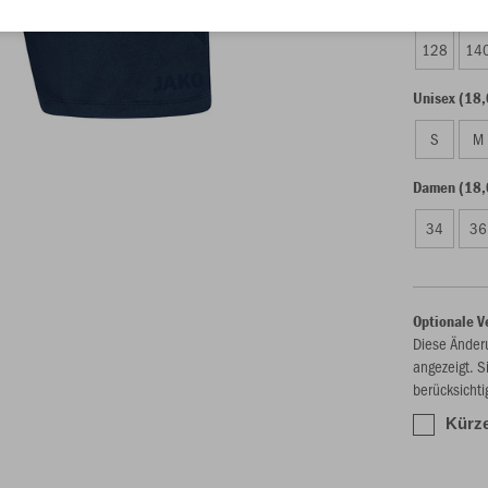
Kinder (15,
128
14
Unisex (18,
S
M
Damen (18,
34
36
Optionale V
Diese Änder
angezeigt. S
berücksichti
Kürze