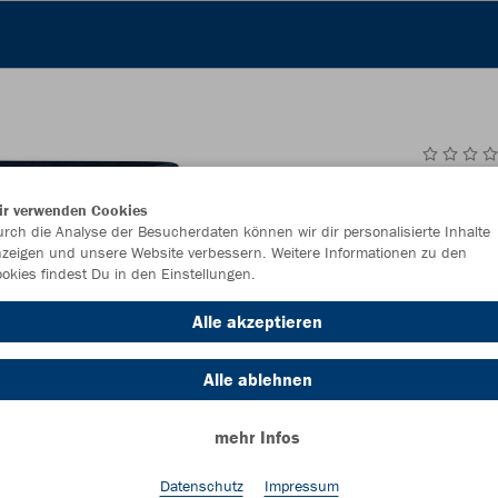
JAK
ir verwenden Cookies
rch die Analyse der Besucherdaten können wir dir personalisierte Inhalte
marine
zeigen und unsere Website verbessern. Weitere Informationen zu den
okies findest Du in den Einstellungen.
Alle akzeptieren
Alle ablehnen
Einzelau
mehr Infos
Datenschutz
Impressum