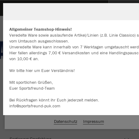
FC Germania 09 Niederrodenbach
Allgemeiner Teamshop-Hinweis!
Veredelte Ware sowie auslaufende Artikel/Linien (z.B. Linie Classico) 
vom Umtausch ausgeschlossen.
Unveredelte Ware kann innerhalb von 7 Werktagen umgetauscht werd
Hier fallen allerdings 7,00 € Versandkosten und eine Handlingspausc
Wir verwenden Cookies
von 10,00 € an.
Durch die Analyse der Besucherdaten können wir dir personalisierte
Inhalte anzeigen und unsere Website verbessern. Weitere Informati
Wir bitte hier um Euer Verständnis!
zu den Cookies findest Du in den Einstellungen.
Herzlich Willkommen im Teamshop FC
Mit sportlichen Grüßen,
Alle akzeptieren
Germania 09 Niederrodenbach
Euer Sportsfreund-Team
Alle ablehnen
Bei Rückfragen könnt ihr Euch jederzeit melden.
info@sportsfreund-puk.com
mehr Infos
Nachhaltig
Farbe
Datenschutz
Impressum