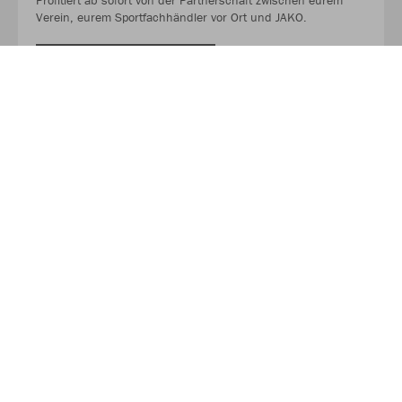
Profitiert ab sofort von der Partnerschaft zwischen eurem
Verein, eurem Sportfachhändler vor Ort und JAKO.
MEHR LESEN
FC FREIER GRUND
Herzlich Willkommen beim FC Freier Grund!
MEHR LESEN