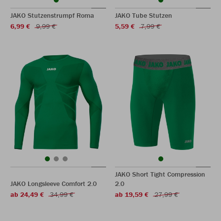
JAKO Stutzenstrumpf Roma
JAKO Tube Stutzen
6,99 €
9,99 €
5,59 €
7,99 €
JAKO Short Tight Compression
JAKO Longsleeve Comfort 2.0
2.0
ab 24,49 €
34,99 €
ab 19,59 €
27,99 €