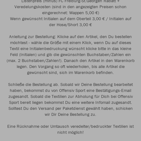
Listenpreis (minus) FC Freiburg-St.Georgen Rabatt +
Veredelungskosten (sind in den angezeigten Preisen schon
eingerechnet: Wappen 5,00 €)
Wenn gewünscht Initialen auf dem Oberteil 3,00 € / Initialen auf
der Hose/Short 3,00 €
Anleitung zur Bestellung: Klicke auf den Artikel, den Du bestellen
möchtest - wähle die Größe mit einem Klick, wenn Du auf dieses
Textil eine Initialenbedruckung wünscht klicke bitte in das kleine
Feld (Initialen) und gib die gewünschten Buchstaben/Zahlen ein
(max. 2 Buchstaben/Zahlen!). Danach den Artikel in den Warenkorb
legen. Den Vorgang so oft wiederholen, bis alle Artikel die
gewünscht sind, sich im Warenkorb befinden.
Schließe die Bestellung ab. Sobald wir Deine Bestellung bearbeitet
haben, bekommst du von Offensiv Sport eine Bestätigungs-Email
zugesandt. Sobald die Textilien zur Abholung für Dich bei Offensiv
Sport bereit liegen bekommst Du eine weitere Infomail zugesandt.
Solltest Du den Versand per Paketdienst gewählt haben, schicken
wir Dir Deine Bestellung zu.
Eine Rücknahme oder Umtausch veredelter/bedruckter Textilien ist
nicht möglich!