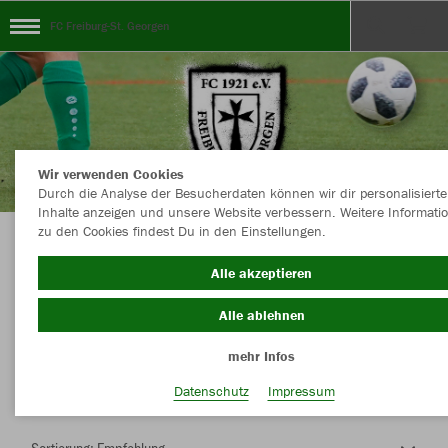
FC Freiburg-St. Georgen
Wir verwenden Cookies
Durch die Analyse der Besucherdaten können wir dir personalisierte
Inhalte anzeigen und unsere Website verbessern. Weitere Informati
zu den Cookies findest Du in den Einstellungen.
Herzlich Willkommen im Teamshop FC
Alle akzeptieren
Freiburg-St. Georgen
Alle ablehnen
mehr Infos
Nachhaltig
Farbe
Datenschutz
Impressum