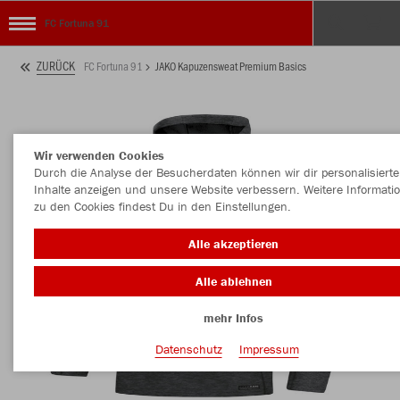
FC Fortuna 91
ZURÜCK
FC Fortuna 91
JAKO Kapuzensweat Premium Basics
Wir verwenden Cookies
Durch die Analyse der Besucherdaten können wir dir personalisierte
Inhalte anzeigen und unsere Website verbessern. Weitere Informati
zu den Cookies findest Du in den Einstellungen.
Alle akzeptieren
Alle ablehnen
mehr Infos
Datenschutz
Impressum