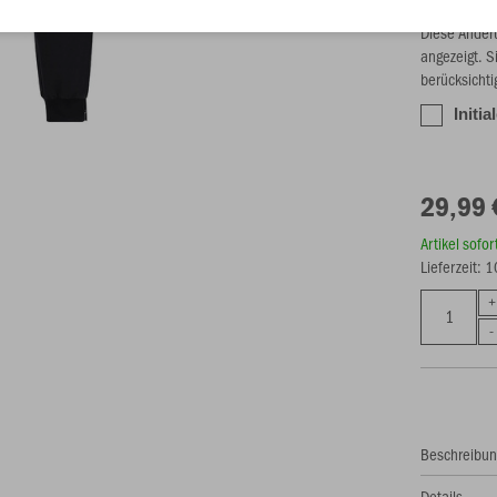
Optionale V
Diese Änder
angezeigt. S
berücksichti
Initia
29,99 
Artikel sofo
Lieferzeit: 
Beschreibu
Details