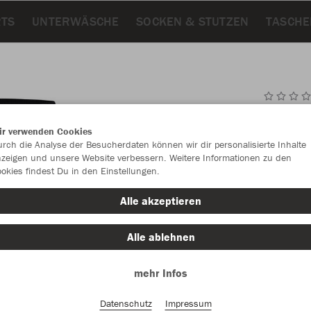
RTS
UNTERWÄSCHE
SOCKEN & STUTZEN
TASCHE
JAK
ir verwenden Cookies
rch die Analyse der Besucherdaten können wir dir personalisierte Inhalte
zeigen und unsere Website verbessern. Weitere Informationen zu den
okies findest Du in den Einstellungen.
Einzelau
Alle akzeptieren
Unisex (29,
Alle ablehnen
S
XX
mehr Infos
Datenschutz
Impressum