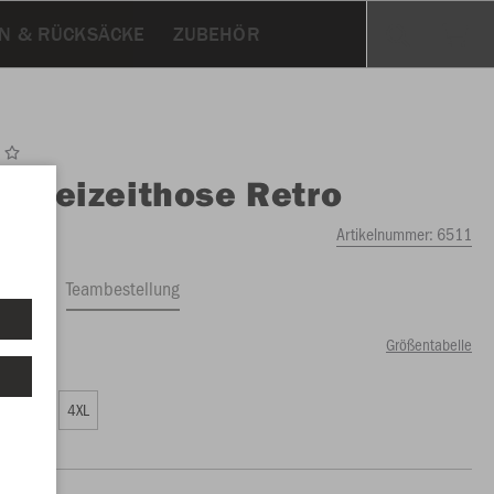
N & RÜCKSÄCKE
ZUBEHÖR
O
Freizeithose Retro
Artikelnummer:
6511
ftrag
Teambestellung
Größentabelle
99 €)
L
3XL
4XL