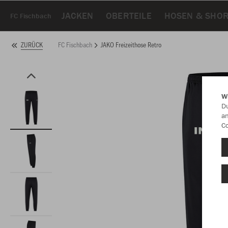
JACKEN
OBERTEILE
HOSEN & SHO
FC Fischbach
FC Fischbach
JAKO Freizeithose Retro
ZURÜCK
W
Du
an
Co