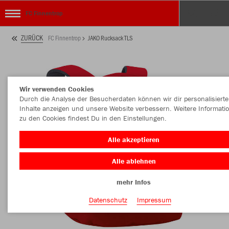
FC Finnentrop
ZURÜCK
FC Finnentrop
JAKO Rucksack TLS
Wir verwenden Cookies
Durch die Analyse der Besucherdaten können wir dir personalisierte
Inhalte anzeigen und unsere Website verbessern. Weitere Informati
zu den Cookies findest Du in den Einstellungen.
Alle akzeptieren
Alle ablehnen
mehr Infos
Datenschutz
Impressum