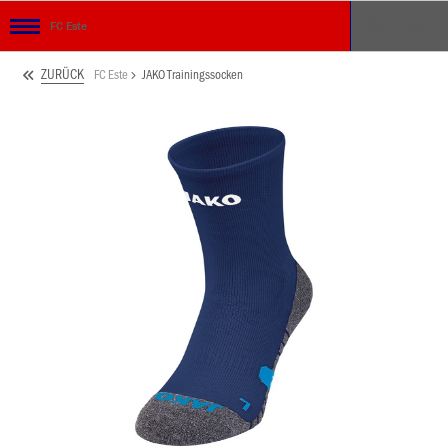
FC Este
ZURÜCK
FC Este
JAKO Trainingssocken