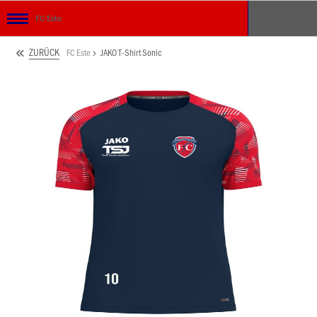
FC Este
ZURÜCK
FC Este
JAKO T-Shirt Sonic