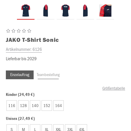
JAKO
T-Shirt Sonic
Artikelnummer:
6126
Lieferbar bis 2029
Einzelauftrag
Teambestellung
Größentabelle
Kinder (24,49 €)
116
128
140
152
164
Unisex (27,49 €)
S
M
L
XL
XXL
3XL
4XL