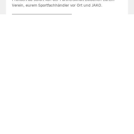
Verein, eurem Sportfachhändler vor Ort und JAKO.
MEHR LESEN
Über JAKO
Aus der Garage zum führenden Teamsport-Ausrüster. Die
Erfolgsgeschichte von JAKO beginnt 1989 und dauert bis
heute an. Seit der Gründung ist es das Ziel von JAKO, der
optimale Partner für alle Teams zu sein. In Deutschland,
weltweit und von der Kreisklasse bis in die Champions