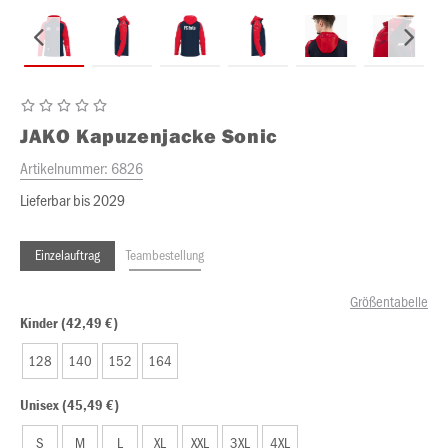
JAKO
Kapuzenjacke Sonic
Artikelnummer:
6826
Lieferbar bis 2029
Einzelauftrag
Teambestellung
Größentabelle
Kinder (42,49 €)
128
140
152
164
Unisex (45,49 €)
S
M
L
XL
XXL
3XL
4XL