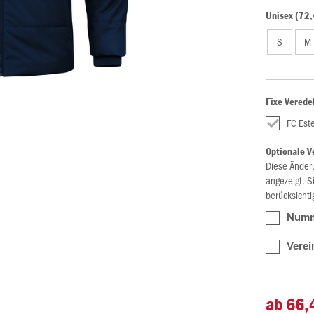
Unisex (72,
S
M
Fixe Verede
FC Est
Optionale V
Diese Änder
angezeigt. S
berücksichti
Numme
Verei
ab 66,