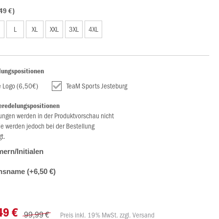
49 €)
L
XL
XXL
3XL
4XL
lungspositionen
e Logo (6,50€)
TeaM Sports Jesteburg
eredelungspositionen
ungen werden in der Produktvorschau nicht
ie werden jedoch bei der Bestellung
gt.
rn/Initialen
nsname (+6,50 €)
49 €
99,99 €
Preis inkl. 19% MwSt. zzgl. Versand