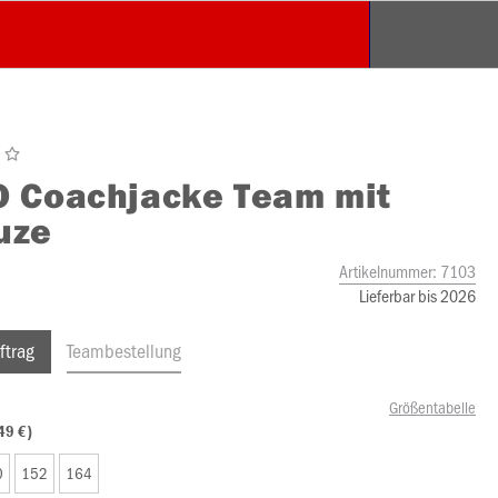
O
Coachjacke Team mit
uze
Artikelnummer:
7103
Lieferbar bis 2026
ftrag
Teambestellung
Größentabelle
49 €)
0
152
164