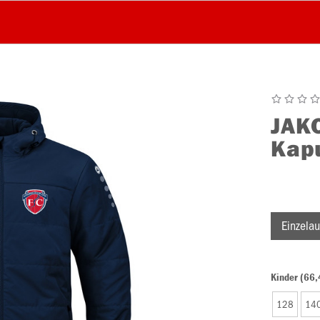
JAK
Kap
Einzelau
Kinder (66,
128
14