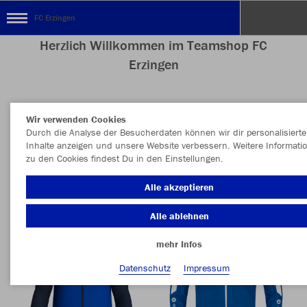
FC Erzingen
Herzlich Willkommen im Teamshop FC
Erzingen
Wir verwenden Cookies
Nachhaltig
Farbe
Durch die Analyse der Besucherdaten können wir dir personalisierte
Inhalte anzeigen und unsere Website verbessern. Weitere Informati
zu den Cookies findest Du in den Einstellungen.
Alle akzeptieren
Alle ablehnen
mehr Infos
Datenschutz
Impressum