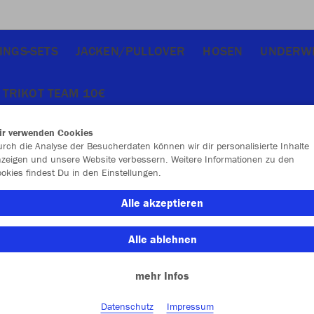
INGS-SETS
JACKEN/PULLOVER
HOSEN
UNDERW
TRIKOT TEAM 10€
ir verwenden Cookies
rch die Analyse der Besucherdaten können wir dir personalisierte Inhalte
zeigen und unsere Website verbessern. Weitere Informationen zu den
okies findest Du in den Einstellungen.
JAK
Alle akzeptieren
sportrot
Alle ablehnen
mehr Infos
Datenschutz
Impressum