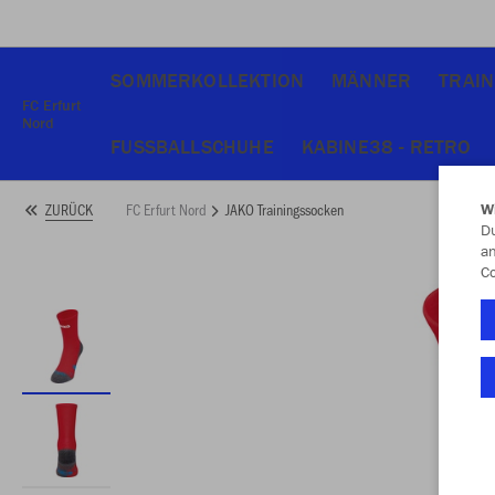
SOMMERKOLLEKTION
MÄNNER
TRAIN
FC Erfurt
Nord
FUSSBALLSCHUHE
KABINE38 - RETRO
FC Erfurt Nord
JAKO Trainingssocken
ZURÜCK
W
Du
an
Co