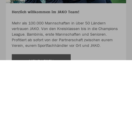
Herzlich willkommen im JAKO Team!
Mehr als 100.000 Mannschaften in über 50 Ländern
vertrauen JAKO. Von den Kreisklassen bis in die Champions
League. Bambinis, erste Mannschaften und Senioren.
Profitiert ab sofort von der Partnerschaft zwischen eurem
Verein, eurem Sportfachhändler vor Ort und JAKO.
MEHR LESEN