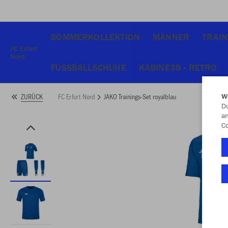
SOMMERKOLLEKTION
MÄNNER
TRAIN
FC Erfurt
Nord
FUSSBALLSCHUHE
KABINE38 - RETRO
FC Erfurt Nord
JAKO Trainings-Set royalblau
ZURÜCK
W
Du
an
Co