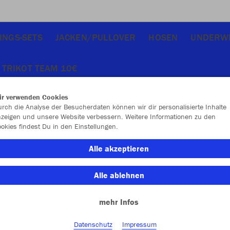
INGS-SETS
JACKEN/PULLOVER
HOSEN
UNDERW
TRIKOT TEAM 10€
ir verwenden Cookies
rch die Analyse der Besucherdaten können wir dir personalisierte Inhalte
zeigen und unsere Website verbessern. Weitere Informationen zu den
okies findest Du in den Einstellungen.
JAK
Alle akzeptieren
Alle ablehnen
Set-Bes
mehr Infos
Datenschutz
Impressum