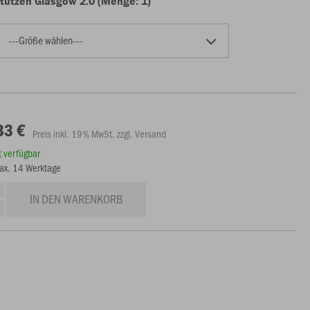
tutzen Glasgow 2.0 (Menge: 1)
---Größe wählen---
33 €
Preis inkl. 19% MwSt. zzgl. Versand
rt verfügbar
max. 14 Werktage
IN DEN WARENKORB