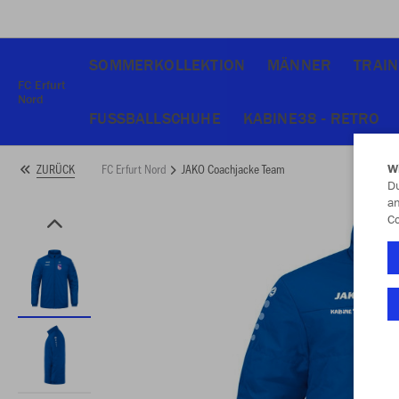
SOMMERKOLLEKTION
MÄNNER
TRAIN
FC Erfurt
Nord
FUSSBALLSCHUHE
KABINE38 - RETRO
FC Erfurt Nord
JAKO Coachjacke Team
ZURÜCK
W
Du
an
Co