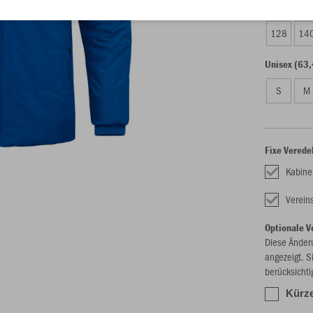
Kinder (57,
128
14
Unisex (63,
S
M
Fixe Verede
Kabine
Verei
Optionale V
Diese Änder
angezeigt. S
berücksichti
Kürze