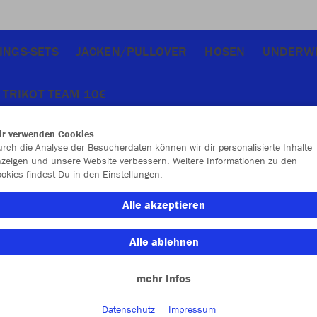
INGS-SETS
JACKEN/PULLOVER
HOSEN
UNDERW
TRIKOT TEAM 10€
ir verwenden Cookies
rch die Analyse der Besucherdaten können wir dir personalisierte Inhalte
zeigen und unsere Website verbessern. Weitere Informationen zu den
okies findest Du in den Einstellungen.
JAK
Alle akzeptieren
Alle ablehnen
Einzelau
mehr Infos
Datenschutz
Impressum