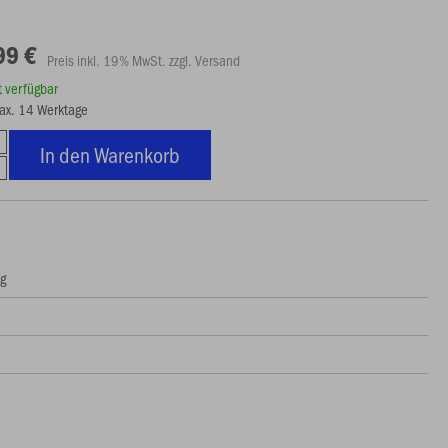
99 €
Preis inkl. 19% MwSt. zzgl. Versand
rt verfügbar
max. 14 Werktage
In den Warenkorb
ng