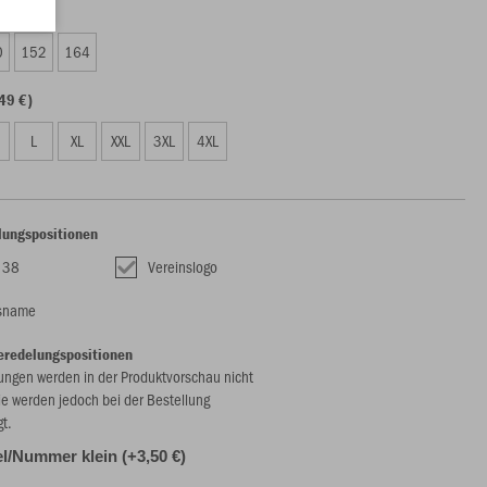
99 €)
0
152
164
49 €)
L
XL
XXL
3XL
4XL
lungspositionen
 38
Vereinslogo
nsname
eredelungspositionen
ungen werden in der Produktvorschau nicht
ie werden jedoch bei der Bestellung
gt.
l/Nummer klein (+3,50 €)