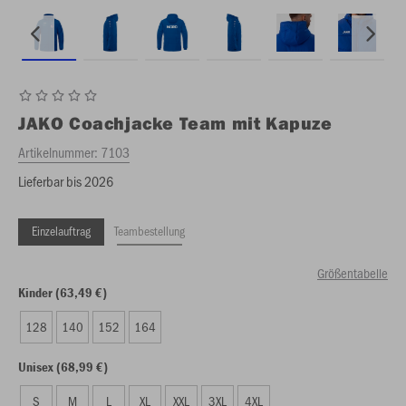
JAKO
Coachjacke Team mit Kapuze
Artikelnummer:
7103
Lieferbar bis 2026
Einzelauftrag
Teambestellung
Größentabelle
Kinder (63,49 €)
128
140
152
164
Unisex (68,99 €)
S
M
L
XL
XXL
3XL
4XL