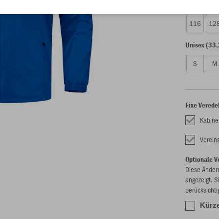
Kinder (30,
116
12
Unisex (33,
S
M
Fixe Verede
Kabine
Verei
Optionale V
Diese Änder
angezeigt. S
berücksichti
Kürze