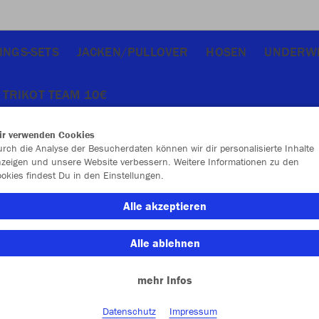
INGS-SETS
JACKEN/PULLOVER
HOSEN
UNDERW
TRIKOT TEAM 10€
ir verwenden Cookies
rch die Analyse der Besucherdaten können wir dir personalisierte Inhalte
zeigen und unsere Website verbessern. Weitere Informationen zu den
okies findest Du in den Einstellungen.
JAK
Alle akzeptieren
Alle ablehnen
Einzelau
mehr Infos
Datenschutz
Impressum