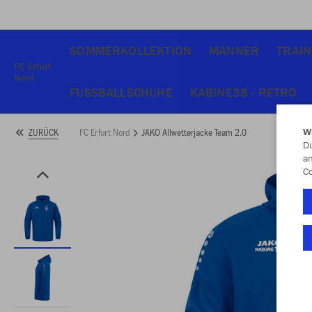
SOMMERKOLLEKTION
MÄNNER
TRAIN
FC Erfurt
Nord
FUSSBALLSCHUHE
KABINE38 - RETRO
FC Erfurt Nord
JAKO Allwetterjacke Team 2.0
ZURÜCK
W
Du
an
Co