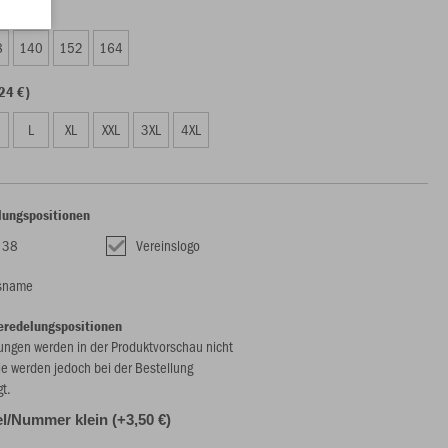
49 €)
8
140
152
164
24 €)
L
XL
XXL
3XL
4XL
lungspositionen
 38
Vereinslogo
nsname
eredelungspositionen
ungen werden in der Produktvorschau nicht
ie werden jedoch bei der Bestellung
gt.
l/Nummer klein (+3,50 €)