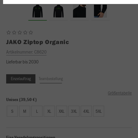
JAKO
Ziptop Organic
Artikelnummer:
C8620
Lieferbar bis 2030
Einzelauftrag
Teambestellung
Größentabelle
Unisex (39,50 €)
S
M
L
XL
XXL
3XL
4XL
5XL
Fixe Veredelungspositionen