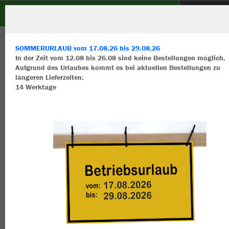
FC DJK Burgoberbach
ZURÜCK
FC DJK Burgoberbach
JAKO Ziptop Organic
SOMMERURLAUB vom 17.08.26 bis 29.08.26
In der Zeit vom 12.08 bis 26.08 sind keine Bestellungen möglich.
Aufgrund des Urlaubes kommt es bei aktuellen Bestellungen zu
längeren Lieferzeiten:
14 Werktage
Wir verwenden Cookies
Durch die Analyse der Besucherdaten können wir dir personalisierte
Inhalte anzeigen und unsere Website verbessern. Weitere Informati
zu den Cookies findest Du in den Einstellungen.
Alle akzeptieren
Alle ablehnen
mehr Infos
Datenschutz
Impressum