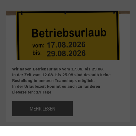
Wir haben Betriebsurlaub vom 17.08. bis 29.08.
In der Zeit vom 12.08. bis 25.08 sind deshalb keine
Bestellung in unseren Teamshops möglich.
In der Urlaubszeit kommt es auch zu längeren
Lieferzeiten: 14 Tage
MEHR LESEN