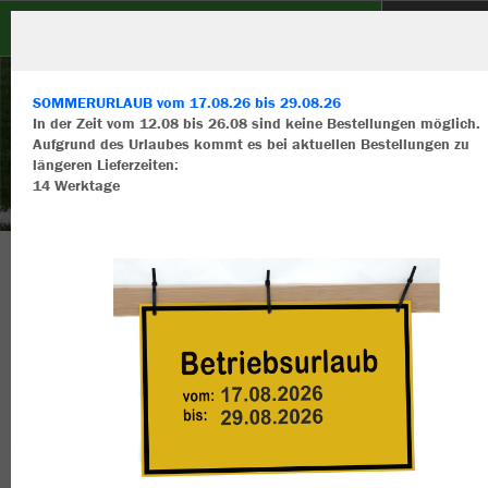
FC DJK Burgoberbach
SOMMERURLAUB vom 17.08.26 bis 29.08.26
In der Zeit vom 12.08 bis 26.08 sind keine Bestellungen möglich.
Aufgrund des Urlaubes kommt es bei aktuellen Bestellungen zu
längeren Lieferzeiten:
14 Werktage
Wir verwenden Cookies
Durch die Analyse der Besucherdaten können wir dir personalisierte
Inhalte anzeigen und unsere Website verbessern. Weitere Informati
zu den Cookies findest Du in den Einstellungen.
Dein Verein DEIN #gruenzeug
Alle akzeptieren
Alle ablehnen
mehr Infos
Nachhaltig
Farbe
Datenschutz
Impressum