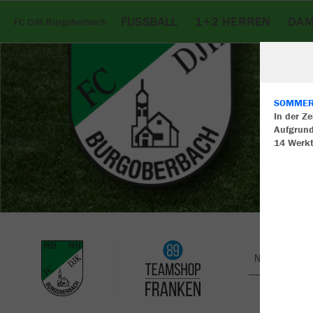
FUSSBALL
1+2 HERREN
DA
FC DJK Burgoberbach
SOMMERU
In der Z
Aufgrund
W
14 Werk
Du
an
Co
Nachhaltig