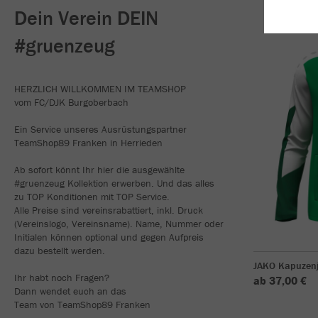
Dein Verein DEIN
#gruenzeug
HERZLICH WILLKOMMEN IM TEAMSHOP
vom FC/DJK Burgoberbach
Ein Service unseres Ausrüstungspartner
TeamShop89 Franken in Herrieden
Ab sofort könnt Ihr hier die ausgewählte
#gruenzeug Kollektion erwerben. Und das alles
zu TOP Konditionen mit TOP Service.
Alle Preise sind vereinsrabattiert, inkl. Druck
(Vereinslogo, Vereinsname). Name, Nummer oder
Initialen können optional und gegen Aufpreis
dazu bestellt werden.
JAKO Kapuzen
Ihr habt noch Fragen?
ab 37,00 €
Dann wendet euch an das
Team von TeamShop89 Franken