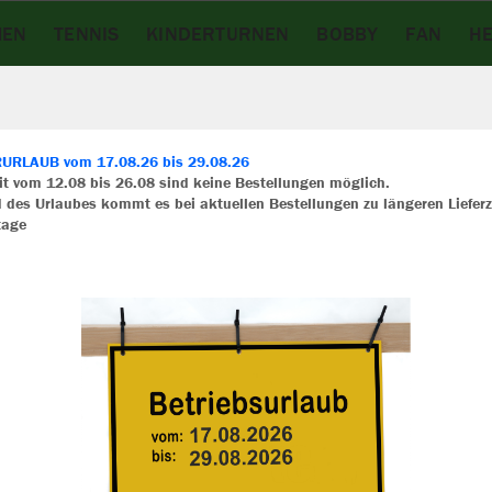
MEN
TENNIS
KINDERTURNEN
BOBBY
FAN
HE
RLAUB vom 17.08.26 bis 29.08.26
eit vom 12.08 bis 26.08 sind keine Bestellungen möglich.
 des Urlaubes kommt es bei aktuellen Bestellungen zu längeren Lieferz
ir verwenden Cookies
tage
rch die Analyse der Besucherdaten können wir dir personalisierte Inhalte
zeigen und unsere Website verbessern. Weitere Informationen zu den
okies findest Du in den Einstellungen.
Alle akzeptieren
Alle ablehnen
Farbe
mehr Infos
Datenschutz
Impressum