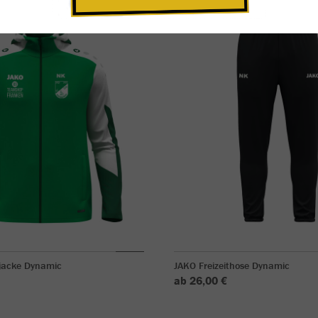
jacke Dynamic
JAKO Freizeithose Dynamic
ab 26,00 €