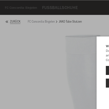
FUSSBALLSCHUHE
FC Concordia Birgelen
FC Concordia Birgelen
JAKO Tube Stutzen
ZURÜCK
W
Du
an
Co