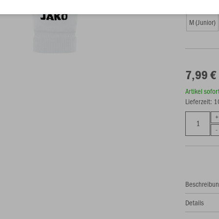
Größe (7,9
M (Junior)
7,99 €
Artikel sofo
Lieferzeit: 
Beschreibu
Details