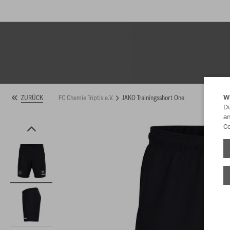
JACKEN
SHIRTS & PULLOVER
FC Chemie Triptis
e.V.
FANARTIKEL
FC Chemie Triptis e.V.
JAKO Trainingsshort One
ZURÜCK
W
Du
an
Co