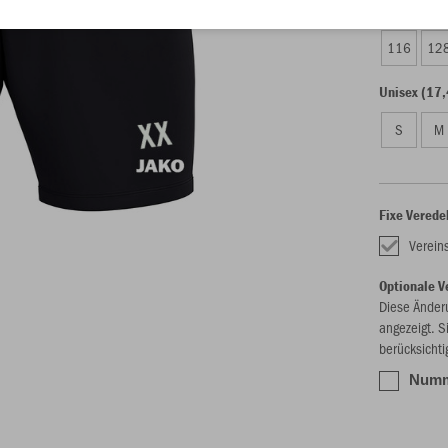
Kinder (16,
116
12
Unisex (17,
S
M
Fixe Verede
Verei
Optionale V
Diese Änder
angezeigt. S
berücksichti
Numme