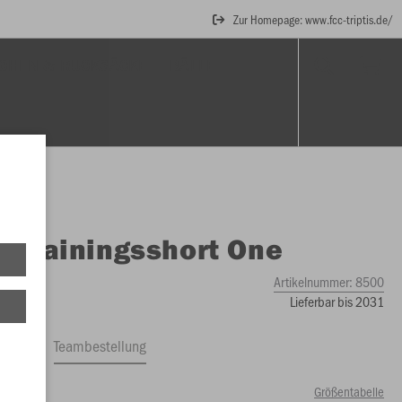
Zur Homepage: www.fcc-triptis.de/
CHEN & RUCKSÄCKE
BÄLLE
O
Trainingsshort One
Artikelnummer:
8500
Lieferbar bis 2031
ftrag
Teambestellung
Größentabelle