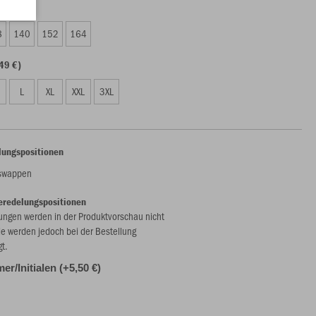
29 €)
8
140
152
164
49 €)
L
XL
XXL
3XL
lungspositionen
nswappen
eredelungspositionen
ungen werden in der Produktvorschau nicht
ie werden jedoch bei der Bestellung
gt.
r/Initialen (+5,50 €)