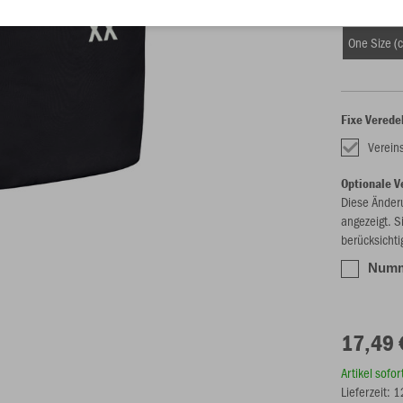
Größe (17,
One Size (c
Fixe Verede
Verei
Optionale V
Diese Änder
angezeigt. S
berücksichti
Numme
17,49 
Artikel sofo
Lieferzeit: 