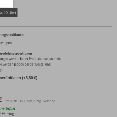
49 €)
a. 20 Liter)
lungspositionen
nswappen
eredelungspositionen
ungen werden in der Produktvorschau nicht
ie werden jedoch bei der Bestellung
gt.
r/Initialen (+5,50 €)
€
Preis inkl. 19% MwSt. zzgl. Versand
rt verfügbar
12 Werktage