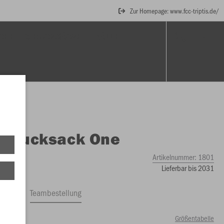
Zur Homepage: www.fcc-triptis.de/
CHEN & RUCKSÄCKE
BÄLLE
O
Rucksack One
Artikelnummer:
1801
Lieferbar bis 2031
ftrag
Teambestellung
Größentabelle