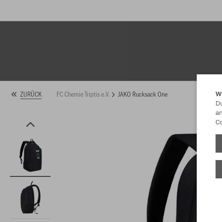
JACKEN
SHIRTS & PULLOVER
FC Chemie Triptis
e.V.
FANARTIKEL
FC Chemie Triptis e.V.
JAKO Rucksack One
ZURÜCK
W
Du
an
Co