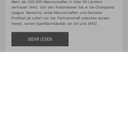
Mehr als 100.000 Mannschaften in über 50 Ländern
vertrauen JAKO. Von den Kreisklassen bis in die Champions
League. Bambinis, erste Mannschaften und Senioren.
Profitiert ab sofort von der Partnerschaft zwischen eurem
Verein, eurem Sportfachhändler vor Ort und JAKO.
MEHR LESEN
Über JAKO
Aus der Garage zum führenden Teamsport-Ausrüster. Die