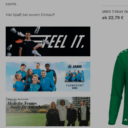
sports.
JAKO T-Shirt O
Viel Spaß bei eurem Einkauf!
ab 22,79 €