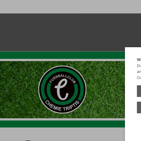
JACKEN
SHIRTS & PULLOVER
FC Chemie Triptis
e.V.
FANARTIKEL
W
Du
an
Co