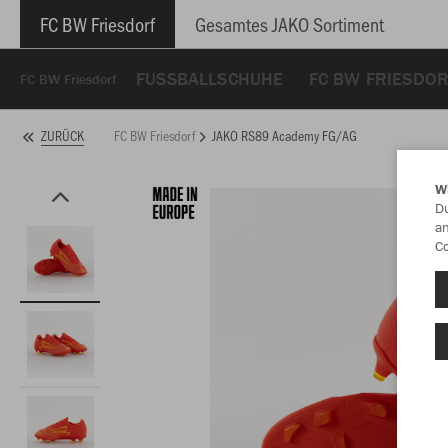
FC BW Friesdorf
Gesamtes JAKO Sortiment
FUSSBALLSCHUHE
FC BW FRIESDO
FC BW Friesdorf
FC BW Friesdorf
JAKO RS89 Academy FG/AG
ZURÜCK
W
Du
an
Co