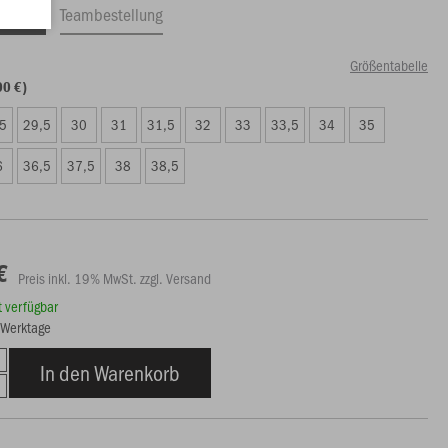
ftrag
Teambestellung
Größentabelle
00 €)
,5
29,5
30
31
31,5
32
33
33,5
34
35
6
36,5
37,5
38
38,5
€
Preis inkl. 19% MwSt. zzgl. Versand
rt verfügbar
8 Werktage
In den Warenkorb