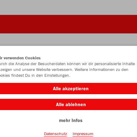
ir verwenden Cookies
rch die Analyse der Besucherdaten können wir dir personalisierte Inhalte
JAK
zeigen und unsere Website verbessern. Weitere Informationen zu den
Bas
okies findest Du in den Einstellungen.
Alle akzeptieren
Alle ablehnen
Einzelau
mehr Infos
Größe (7,7
Datenschutz
Impressum