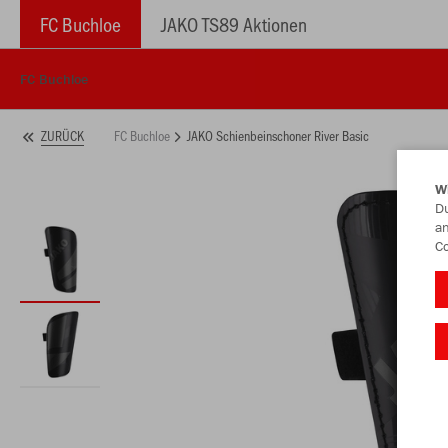
FC Buchloe
JAKO TS89 Aktionen
FC Buchloe
FC Buchloe
JAKO Schienbeinschoner River Basic
ZURÜCK
W
Du
an
Co