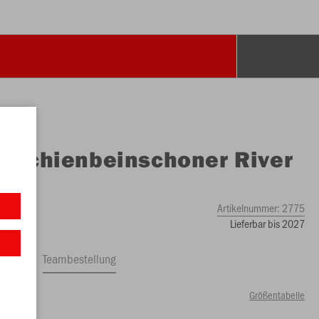
O
Schienbeinschoner River
ic
Artikelnummer:
2775
Lieferbar bis 2027
ftrag
Teambestellung
Größentabelle
9 €)