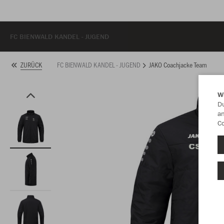
FC BIENWALD KANDEL - JUGEND
FC BIENWALD KANDEL - JUGEND
JAKO Coachjacke Team
ZURÜCK
W
Du
an
Co