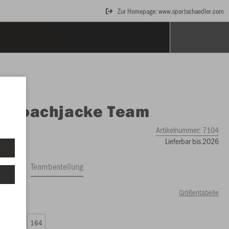
Zur Homepage: www.sportschaedler.com
O
Coachjacke Team
Artikelnummer:
7104
Lieferbar bis 2026
ftrag
Teambestellung
Größentabelle
00 €)
0
152
164