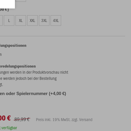
00 €)
L
XL
XXL
3XL
4XL
lungspositionen
n
eredelungspositionen
ungen werden in der Produktvorschau nicht
ie werden jedoch bei der Bestellung
gt.
alen oder Spielernummer (+4,00 €)
00 €
89,99 €
Preis inkl. 19% MwSt. zzgl. Versand
rt verfügbar