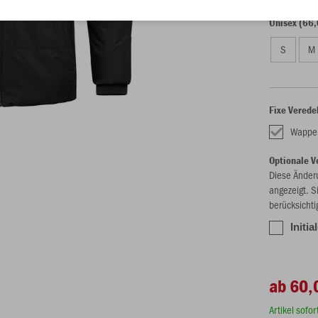
Unisex (66,
S
M
Fixe Verede
Wappe
Optionale V
Diese Änder
angezeigt. S
berücksichti
Initi
ab 60,
Artikel sofo