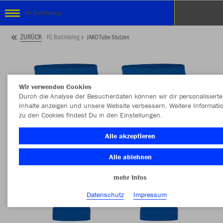
FC Bad Häring
ZURÜCK
FC Bad Häring
JAKO Tube Stutzen
Wir verwenden Cookies
Durch die Analyse der Besucherdaten können wir dir personalisierte
Inhalte anzeigen und unsere Website verbessern. Weitere Informati
zu den Cookies findest Du in den Einstellungen.
Alle akzeptieren
Alle ablehnen
mehr Infos
Datenschutz
Impressum