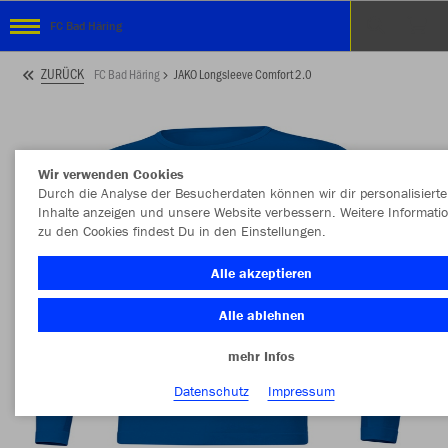
FC Bad Häring
ZURÜCK
FC Bad Häring
JAKO Longsleeve Comfort 2.0
Wir verwenden Cookies
Durch die Analyse der Besucherdaten können wir dir personalisierte
Inhalte anzeigen und unsere Website verbessern. Weitere Informati
zu den Cookies findest Du in den Einstellungen.
Alle akzeptieren
Alle ablehnen
mehr Infos
Datenschutz
Impressum