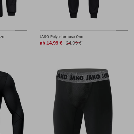
ze
JAKO Polyesterhose One
ab 14,99 €
24,99 €