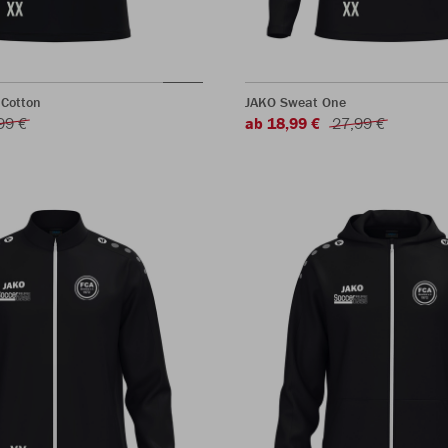
 Cotton
JAKO Sweat One
99 €
ab 18,99 €
27,99 €