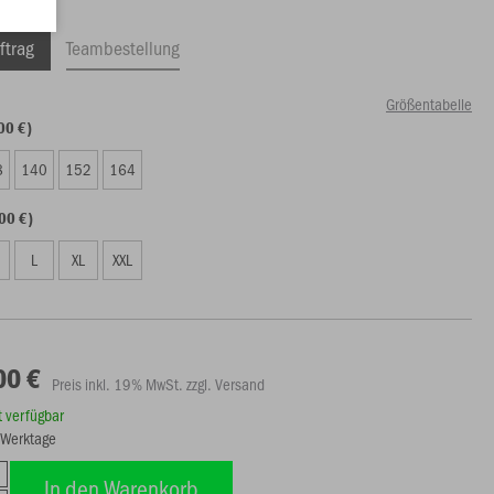
ftrag
Teambestellung
Größentabelle
00 €)
8
140
152
164
00 €)
L
XL
XXL
00 €
Preis inkl. 19% MwSt. zzgl. Versand
rt verfügbar
5 Werktage
In den Warenkorb