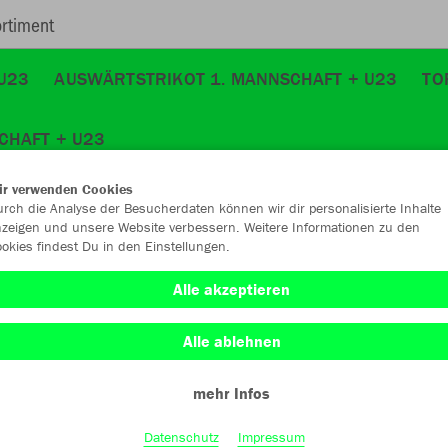
rtiment
U23
AUSWÄRTSTRIKOT 1. MANNSCHAFT + U23
TO
CHAFT + U23
ir verwenden Cookies
rch die Analyse der Besucherdaten können wir dir personalisierte Inhalte
zeigen und unsere Website verbessern. Weitere Informationen zu den
okies findest Du in den Einstellungen.
JAK
Alle akzeptieren
royal/citro
Alle ablehnen
mehr Infos
Datenschutz
Impressum