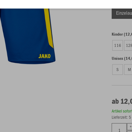
Einzelau
Kinder (12,
116
12
Unisex (14,
S
M
ab 12,
Artikel sofo
Lieferzeit: 