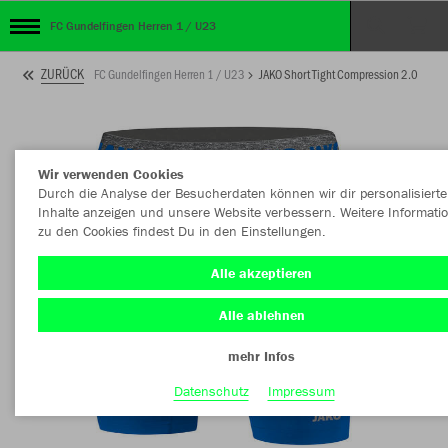
FC Gundelfingen Herren 1 / U23
ZURÜCK
FC Gundelfingen Herren 1 / U23
JAKO Short Tight Compression 2.0
Wir verwenden Cookies
Durch die Analyse der Besucherdaten können wir dir personalisierte
Inhalte anzeigen und unsere Website verbessern. Weitere Informati
zu den Cookies findest Du in den Einstellungen.
Alle akzeptieren
Alle ablehnen
mehr Infos
Datenschutz
Impressum