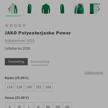
JAKO
Polyesterjacke Power
Artikelnummer:
9323
Lieferbar bis 2026
Einzelauftrag
Teambestellung
Größentabelle
Kinder (29,00 €)
116
128
140
152
164
Unisex (35,00 €)
S
M
L
XL
XXL
3XL
4XL