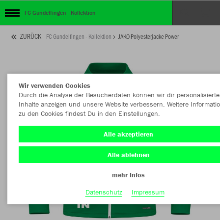
FC Gundelfingen - Kollektion
ZURÜCK
FC Gundelfingen - Kollektion
JAKO Polyesterjacke Power
Wir verwenden Cookies
Durch die Analyse der Besucherdaten können wir dir personalisierte
Inhalte anzeigen und unsere Website verbessern. Weitere Informati
zu den Cookies findest Du in den Einstellungen.
Alle akzeptieren
Alle ablehnen
mehr Infos
Datenschutz
Impressum