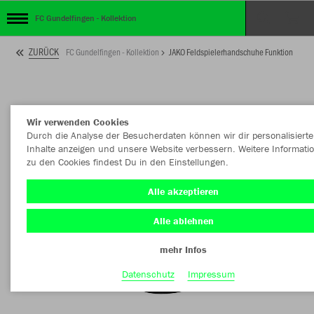
FC Gundelfingen - Kollektion
ZURÜCK
FC Gundelfingen - Kollektion
JAKO Feldspielerhandschuhe Funktion
Wir verwenden Cookies
Durch die Analyse der Besucherdaten können wir dir personalisierte
Inhalte anzeigen und unsere Website verbessern. Weitere Informati
zu den Cookies findest Du in den Einstellungen.
Alle akzeptieren
Alle ablehnen
mehr Infos
Datenschutz
Impressum