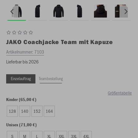
JAKO
Coachjacke Team mit Kapuze
Artikelnummer:
7103
Lieferbar bis 2026
Einzelauftrag
Teambestellung
Größentabelle
Kinder (65,00 €)
128
140
152
164
Unisex (71,00 €)
S
M
L
XL
XXL
3XL
4XL