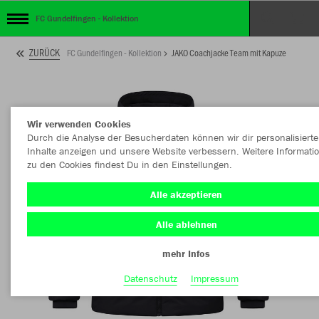
FC Gundelfingen - Kollektion
ZURÜCK
FC Gundelfingen - Kollektion
JAKO Coachjacke Team mit Kapuze
Wir verwenden Cookies
Durch die Analyse der Besucherdaten können wir dir personalisierte
Inhalte anzeigen und unsere Website verbessern. Weitere Informati
zu den Cookies findest Du in den Einstellungen.
Alle akzeptieren
Alle ablehnen
mehr Infos
Datenschutz
Impressum