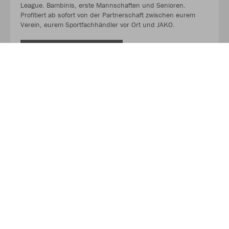
League. Bambinis, erste Mannschaften und Senioren.
Profitiert ab sofort von der Partnerschaft zwischen eurem
Verein, eurem Sportfachhändler vor Ort und JAKO.
MEHR LESEN
Über JAKO
Aus der Garage zum führenden Teamsport-Ausrüster. Die
Erfolgsgeschichte von JAKO beginnt 1989 und dauert bis
heute an. Seit der Gründung ist es das Ziel von JAKO, der