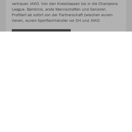
vertrauen JAKO. Von den Kreisklassen bis in die Champions
League. Bambinis, erste Mannschaften und Senioren.
Profitiert ab sofort von der Partnerschaft zwischen eurem
Verein, eurem Sportfachhändler vor Ort und JAKO.
MEHR LESEN
Über JAKO
Aus der Garage zum führenden Teamsport-Ausrüster. Die
Erfolgsgeschichte von JAKO beginnt 1989 und dauert bis