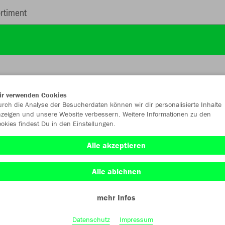
rtiment
ir verwenden Cookies
rch die Analyse der Besucherdaten können wir dir personalisierte Inhalte
JAK
zeigen und unsere Website verbessern. Weitere Informationen zu den
okies findest Du in den Einstellungen.
sportgrün
Alle akzeptieren
Alle ablehnen
mehr Infos
Einzelau
Datenschutz
Impressum