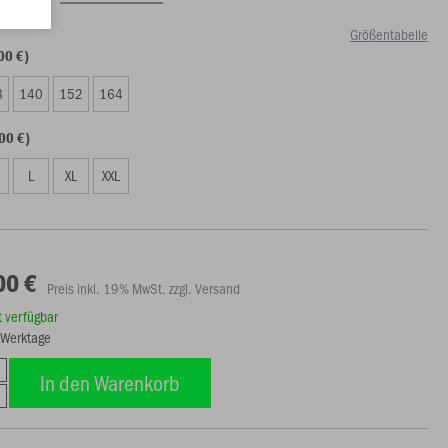
Größentabelle
00 €)
8
140
152
164
00 €)
L
XL
XXL
00 €
Preis inkl. 19% MwSt. zzgl. Versand
rt verfügbar
5 Werktage
In den Warenkorb