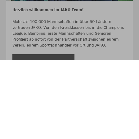
Herzlich willkommen im JAKO Team!
Mehr als 100.000 Mannschaften in über 50 Ländern
vertrauen JAKO. Von den Kreisklassen bis in die Champions
League. Bambinis, erste Mannschaften und Senioren.
Profitiert ab sofort von der Partnerschaft zwischen eurem
Verein, eurem Sportfachhändler vor Ort und JAKO.
MEHR LESEN