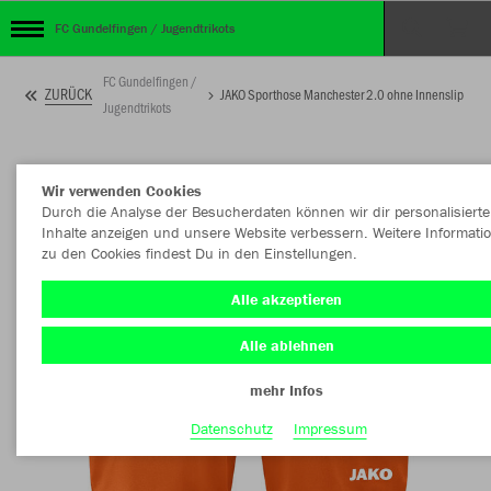
FC Gundelfingen / Jugendtrikots
FC Gundelfingen /
ZURÜCK
JAKO Sporthose Manchester 2.0 ohne Innenslip
Jugendtrikots
Wir verwenden Cookies
Durch die Analyse der Besucherdaten können wir dir personalisierte
Inhalte anzeigen und unsere Website verbessern. Weitere Informati
zu den Cookies findest Du in den Einstellungen.
Alle akzeptieren
Alle ablehnen
mehr Infos
Datenschutz
Impressum